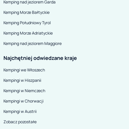
Kemping nad jeziorem Garda
urlopowicza.
perskie dywany i
Kemping Morze Bałtyckie
Podróżnicy mieli
kucharzy, przew
Kemping Południowy Tyrol
a nawet lokajów
Kemping Morze Adriatyckie
Kemping nad jeziorem Maggiore
Najchętniej odwiedzane kraje
Kempingi we Włoszech
Kempingi w Hiszpanii
Kempingi w Niemczech
Kempingi w Chorwacji
Kempingi w Austrii
Zobacz pozostałe