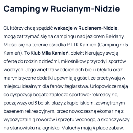
Camping w Rucianym-Nidzie
Ci, którzy chcą spędzić
wakacje w Rucianem-Nidzie
,
mogą zatrzymać się na campingu nad jeziorem Bełdany.
Mieści się na terenie ośrodka PTTK Kamień (Camping nr 5
Kamień). To
Klub Mila Kamień
, obiekt kierujący swoją
ofertę do rodzin z dziećmi, miłośników przyrody i sportów
wodnych. Jego wnętrza w odcieniach bieli i błękitu oraz
marynistyczne dodatki upewniają gości, że przebywają w
miejscu idealnym dla fanów żeglarstwa. Urlopowicze mają
do dyspozycji bogate zaplecze sportowo-rekreacyjne,
począwszy od 3 boisk, plaży z kąpieliskiem, zewnętrznym
basenem rekreacyjnym, przez nowoczesną ekomarinę z
wypożyczalnią rowerów i sprzętu wodnego, a skończywszy
na stanowisku na ognisko. Maluchy mają 4 place zabaw,