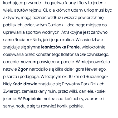
kochające przyrodę – bogactwo fauny i flory to jeden z
wielu atutów rejonu. Ci, dla których udany urlop musi być
aktywny, mogą poznać wzdłuż i wszerz powierzchnię
pobliskich jezior, w tym Guzianki, idealnego miejsca do
uprawiania sportów wodnych. Atrakcyjne jest zarówno
samo Ruciane-Nida, jak i jego okolica. W sąsiedztwie
znajduje się słynna
leśniczówka Pranie
, wielokrotnie
opisywana przez Konstantego Ildefonsa Gałczyńskiego,
obecnie muzeum poświęcone poecie. W miejscowości o
nazwie
Zgon
narodziło się kilka dzieł Igora Newerlego,
pisarza i pedagoga. W leżącym ok. 10 km od Rucianego-
Nidy
Kadzidłowie
znajduje się Prywatny Park Dzikich
Zwierząt, zamieszkany m.in. przez wilki, daniele, łosie i
jelenie. W
Popielnie
można spotkać bobry, żubronie i
sarny, hoduje się tu również koniki polskie.