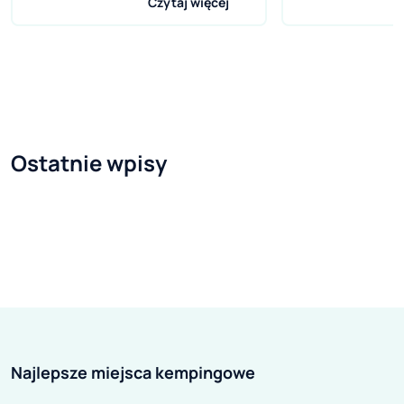
Czytaj więcej
tym roku pierwszy weekend maja
luksusowych w
nie zapewni co prawda wielu dni
pozostając na ło
ustawowo wolnych od pracy, ale
Glamping powst
może być doskonałym pretekstem
w., przez popula
do oderwania się od codziennych
Słowo to wywodzi
obowiązków i udania się na
arabskiego i oz
Ostatnie wpisy
zasłużony wypoczynek. Dokąd?
podróż”. Glampi
Najlepiej na Mazury. To raj dla
stworzony, aby 
spragnionych ciszy i spokoju
potrzeby wymag
mieszczuchów, którzy bez trudu
europejskich i 
odnajdą się w mazurskiej
Zamożni podróżni
rzeczywistości. Region
chętni do poby
geograficzno-kulturowy w
warunkach i zat
północno-wschodniej
luksusowych pł
Najlepsze miejsca kempingowe
Polsceoferuje bogactwo atrakcji
kwaterach . Kwa
nawet dla najbardziej wybrednego
wyposażone w łó