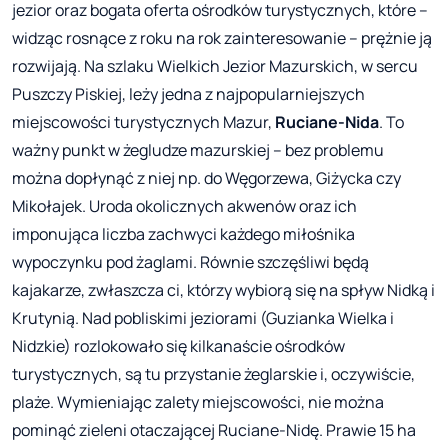
jezior oraz bogata oferta ośrodków turystycznych, które –
widząc rosnące z roku na rok zainteresowanie – prężnie ją
rozwijają. Na szlaku Wielkich Jezior Mazurskich, w sercu
Puszczy Piskiej, leży jedna z najpopularniejszych
miejscowości turystycznych Mazur,
Ruciane-Nida
. To
ważny punkt w żegludze mazurskiej – bez problemu
można dopłynąć z niej np. do Węgorzewa, Giżycka czy
Mikołajek. Uroda okolicznych akwenów oraz ich
imponująca liczba zachwyci każdego miłośnika
wypoczynku pod żaglami. Równie szczęśliwi będą
kajakarze, zwłaszcza ci, którzy wybiorą się na spływ Nidką i
Krutynią. Nad pobliskimi jeziorami (Guzianka Wielka i
Nidzkie) rozlokowało się kilkanaście ośrodków
turystycznych, są tu przystanie żeglarskie i, oczywiście,
plaże. Wymieniając zalety miejscowości, nie można
pominąć zieleni otaczającej Ruciane-Nidę. Prawie 15 ha