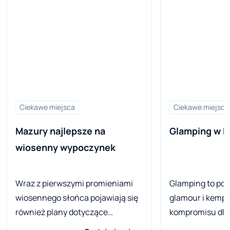
Ciekawe miejsca
Ciekawe miejsca
Mazury najlepsze na 
Glamping w P
wiosenny wypoczynek
Wraz z pierwszymi promieniami
Glamping to poł
wiosennego słońca pojawiają się
glamour i kempi
również plany dotyczące
kompromisu dla 
majówkowego wypoczynku. W
którzy pragną 