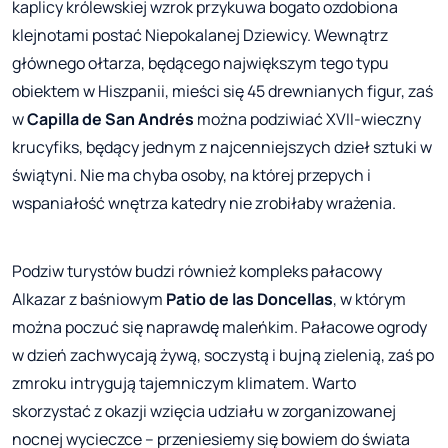
kaplicy królewskiej wzrok przykuwa bogato ozdobiona
klejnotami postać Niepokalanej Dziewicy. Wewnątrz
głównego ołtarza, będącego największym tego typu
obiektem w Hiszpanii, mieści się 45 drewnianych figur, zaś
w
Capilla de San Andrés
można podziwiać XVII-wieczny
krucyfiks, będący jednym z najcenniejszych dzieł sztuki w
świątyni. Nie ma chyba osoby, na której przepych i
wspaniałość wnętrza katedry nie zrobiłaby wrażenia.
Podziw turystów budzi również kompleks pałacowy
Alkazar z baśniowym
Patio de las Doncellas
, w którym
można poczuć się naprawdę maleńkim. Pałacowe ogrody
w dzień zachwycają żywą, soczystą i bujną zielenią, zaś po
zmroku intrygują tajemniczym klimatem. Warto
skorzystać z okazji wzięcia udziału w zorganizowanej
nocnej wycieczce – przeniesiemy się bowiem do świata