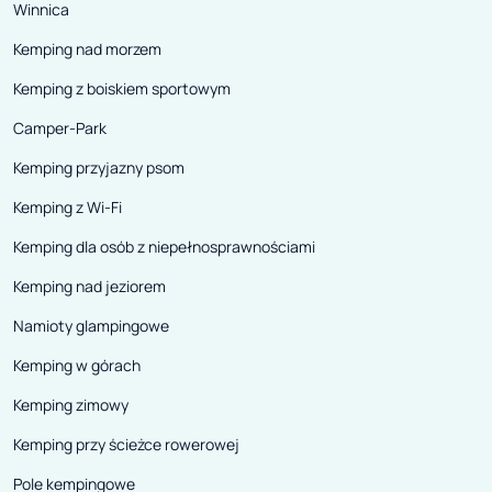
przyjrzeć się st
Winnica
do miasta, zamk
Kemping nad morzem
zbudowanemu p
Kemping z boiskiem sportowym
templariuszy , 
Camper-Park
magistratu, czy
romańskim stylu
Kemping przyjazny psom
W odległości ok
Kemping z Wi-Fi
się Belaguer, c
Kemping dla osób z niepełnosprawnościami
miejscowość z a
dzielnicą, zamk
Kemping nad jeziorem
oraz gotyckimi 
Namioty glampingowe
Przyjemnie się w
Kemping w górach
plątaninie cias
Kemping zimowy
średniowiecznyc
Kemping przy ścieżce rowerowej
Pole kempingowe