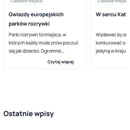
Ciekawe miejsca
Ciekawe miejsca
Gwiazdy europejskich 
W sercu Katal
parków rozrywki 
Parki rozrywki to miejsca, w
Wydawać by się 
których każdy może znów poczuć
konkurować o t
się jak dziecko. Ogromne
jedyną w kraju 
rollercoastery, kolejki, diabelskie
dostępu do mor
Czytaj więcej
młyny, gondole – słowem
hiszpańska Lleid
wszystko, co się wiąże z
zachodniej częśc
przyjemnościami. W wesołym
musi się wstydz
miasteczku świetnie się bawią nie
nadrabiać. Bo m
tylko dzieci i nikt nie powinien
Położenie prowin
czuć się głupio, jeśli chce tam
stanowi duży atu
Ostatnie wpisy
pojechać jako uczestnik
pragnącego int
szaleństw, a nie poważny dorosły.
zwiedzać atrakcj