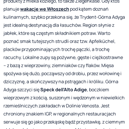
produkty z mleka koziego, to także Ziegenkäse. Gdy ktoś
planuje
wakacje we Włoszech
pod kątem doznań
kulinarnych, szybko przekona się, że Trydent-Górna Adyga
jest idealną destynacją dla łasuchów. Region słynie z
jabłek, które są częstym składnikiem potraw. Warto
poznać smak tutejszych strudli oraz tzw. Apfelküchel,
placków przypominających trochę pączki, a trochę
racuchy. Lokalne zupy są pożywne, gęste i ciężkostrawne
– z bazą z wieprzowiny, ziemniaków czy flaków. Mięsa
spożywa się dużo, począwszy od drobiu, przez wołowinę i
dziczyznę, a skończywszy na pstrągach i króliku. Górna
Adyga szczyci się
Speck dell'Alto Adige
, boczkiem
wieprzowym z kością, suszonym i wędzonym w niewielkich
rzemieślniczych zakładach w Dolinie Venosta. Jest
chroniony znakiem IGP, w regionalnych restauracjach
serwuje się go jako przekąskę bądź przystawkę, z ciemnym