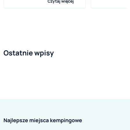
Czytaj więcej
urzędowych, włoskiego i
turystycznym hi
niemieckiego, równych wobec
zachwalana jest 
siebie oraz nauczanych w
spokojniejsza or
szkołach. Ten dualizm jest
Toskanii. Znajd
widoczny m.in. w architekturze,
z czego słynie 
kulturze czy w kuchni. Charakter
wybrzeże Włoch
Ostatnie wpisy
zdecydowanie bardziej austriacki
kuchnię, malow
niż włoski ma choćby stolica
dolinach średn
prowincji, Bolzano. Przez wzgląd
miasteczka ora
na duży ruch turystyczny i wysoki
każdym kroku pr
poziom rozwoju rolnictwa Tyrol
Dolce vita. Jeśl
Południowy należy do
tych trzech wy
najbogatszych obszarów Włoch.
elementów, url
Wspólnie z drugą prowincją,
pewnością nam i
Najlepsze miejsca kempingowe
Trydentem, tworzy wielki region
komu to miejsce
Trydent-Górna Adyga.
przypadnie do 