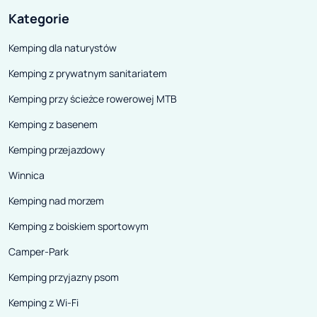
małych miastecz
Kategorie
urocze Montem
Kemping dla naturystów
potężnymi mura
Kemping z prywatnym sanitariatem
brukowanymi ul
poczuć się jak 
Kemping przy ścieżce rowerowej MTB
królów i książąt
Kemping z basenem
znajdziemy Par
Kemping przejazdowy
Sibillini – wspa
odkrycie w sobie
Winnica
przygód. Bogata
Kemping nad morzem
prowadzi turyst
Kemping z boiskiem sportowym
krystalicznie czy
Camper-Park
jaskiń i przełęcz
idealnych na rod
Kemping przyjazny psom
Kemping z Wi-Fi