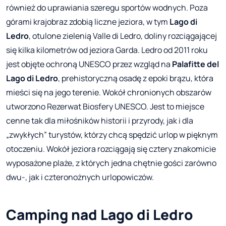
również do uprawiania szeregu sportów wodnych. Poza
górami krajobraz zdobią liczne jeziora, w tym
Lago di
Ledro
, otulone zielenią Valle di Ledro, doliny rozciągającej
się kilka kilometrów od jeziora Garda. Ledro od 2011 roku
jest objęte ochroną UNESCO przez wzgląd na
Palafitte del
Lago di Ledro
, prehistoryczną osadę z epoki brązu, która
mieści się na jego terenie. Wokół chronionych obszarów
utworzono Rezerwat Biosfery UNESCO. Jest to miejsce
cenne tak dla miłośników historii i przyrody, jak i dla
„zwykłych” turystów, którzy chcą spędzić urlop w pięknym
otoczeniu. Wokół jeziora rozciągają się cztery znakomicie
wyposażone plaże, z których jedna chętnie gości zarówno
dwu-, jak i czteronożnych urlopowiczów.
Camping nad Lago di Ledro