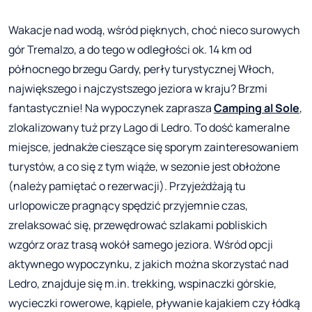
Wakacje nad wodą, wśród pięknych, choć nieco surowych
gór Tremalzo, a do tego w odległości ok. 14 km od
północnego brzegu Gardy, perły turystycznej Włoch,
największego i najczystszego jeziora w kraju? Brzmi
fantastycznie! Na wypoczynek zaprasza
Camping al Sole
,
zlokalizowany tuż przy Lago di Ledro. To dość kameralne
miejsce, jednakże cieszące się sporym zainteresowaniem
turystów, a co się z tym wiąże, w sezonie jest obłożone
(należy pamiętać o rezerwacji). Przyjeżdżają tu
urlopowicze pragnący spędzić przyjemnie czas,
zrelaksować się, przewędrować szlakami pobliskich
wzgórz oraz trasą wokół samego jeziora. Wśród opcji
aktywnego wypoczynku, z jakich można skorzystać nad
Ledro, znajduje się m.in. trekking, wspinaczki górskie,
wycieczki rowerowe, kąpiele, pływanie kajakiem czy łódką