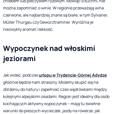
chlebem lub pieczywem ryżowym. Mówiąc o kuchni, nie
można zapomnieć o winie. W regionie przeważają wina
czerwone, ale najbardziej znane są białe, w tym Sylvaner,
Müller Thurgau czy Gewürztraminer. Wyróżnia je
niezwykły aromat i lekkość.
Wypoczynek nad włoskimi
jeziorami
Jak widać, podczas
urlopu w Trydencie-Górnej Adydze
głód nie będzie nam straszny. Możemy skupić się na
zbliżeniu do natury i zapełniać czas wędrówkami między
kolejnymi alpejskimi osadami. Region jest idealny dla osób
kochających aktywny wypoczynek – mają tu świetne
warunki do pieszych wycieczek, jazdy na rowerze, jak