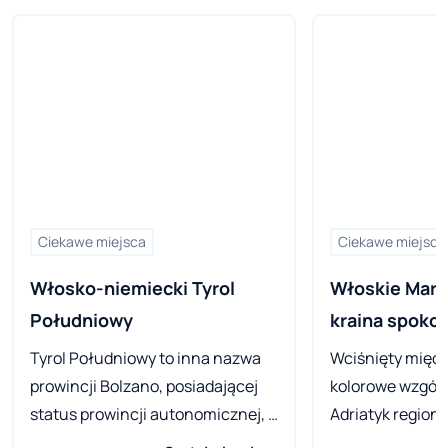
Ciekawe miejsca
Ciekawe miejsca
Włosko-niemiecki Tyrol 
Włoskie March
Południowy
kraina spokoj
Tyrol Południowy to inna nazwa
Wciśnięty międz
prowincji Bolzano, posiadającej
kolorowe wzgórz
status prowincji autonomicznej, z
Adriatyk region 
prawem do dwóch języków
ostatnio prawd