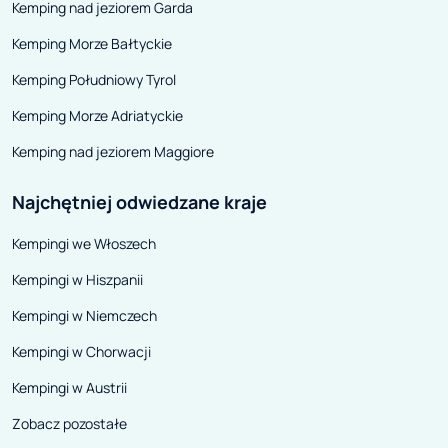
Kemping nad jeziorem Garda
doświadczeń mo
Kemping Morze Bałtyckie
jedno: rodzinne
Marche to strza
Kemping Południowy Tyrol
jest kilka: pierw
Kemping Morze Adriatyckie
wyjątkowe położ
Kemping nad jeziorem Maggiore
długa linia brz
możliwość odkr
Najchętniej odwiedzane kraje
innych plaż (czy
Kempingi we Włoszech
spokojnych!), a
wzgórza, po któ
Kempingi w Hiszpanii
rodzina może pr
Kempingi w Niemczech
na dwóch kółkac
Kempingi w Chorwacji
prawdziwe skarb
możemy z naszy
Kempingi w Austrii
odkrywać tajem
Zobacz pozostałe
średniowieczny