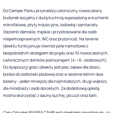
Do Camper Parku przynależy całoroczny, nowoczesny
budynek socjalny z dużą kuchnią wyposażoną w kuchenki
mikrofalowe, płyty indukcyjne, lodówkę i sanitariaty
(łazienki damskie, męskie i przystosowane dla osób
niepełnosprawnych, WC oraz prysznice). Na terenie
obiektu funkcjonuje również pole namiotowe z
bezpośrednim dostępem do prądu oraz 10 nowoczesnych,
całorocznych domków pod wynajem (4- i 6- osobowych).
Do dyspozycji gości obiektu jest plac zabaw dla dzieci,
boisko do siatkówki plażowej oraz w sezonie letnim dwa
baseny - jeden mniejszy dla najmłodszych, drugi większy
dla młodzieży i osób dorosłych. Za dodatkową opłatą
można skorzystać z sauny suchej, jacuzzi oraz balii.
Cały Ośrodek RIVIERA CAMP jest obiektem ogrodzonym, co