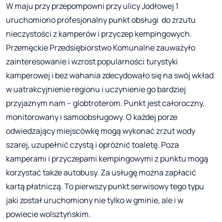
W maju przy przepompowni przy ulicy Jodłowej 1
uruchomiono profesjonalny punkt obsługi do zrzutu
nieczystości z kamperów i przyczep kempingowych.
Przemęckie Przedsiębiorstwo Komunalne zauważyło
zainteresowanie i wzrost popularności turystyki
kamperowej i bez wahania zdecydowało się na swój wkład
w uatrakcyjnienie regionu i uczynienie go bardziej
przyjaznym nam – globtroterom. Punkt jest całoroczny,
monitorowany i samoobsługowy. O każdej porze
odwiedzający miejscówkę mogą wykonać zrzut wody
szarej, uzupełnić czystą i opróżnić toaletę. Poza
kamperami i przyczepami kempingowymi z punktu mogą
korzystać także autobusy. Za usługę można zapłacić
kartą płatniczą. To pierwszy punkt serwisowy tego typu
jaki został uruchomiony nie tylko w gminie, ale i w
powiecie wolsztyńskim.