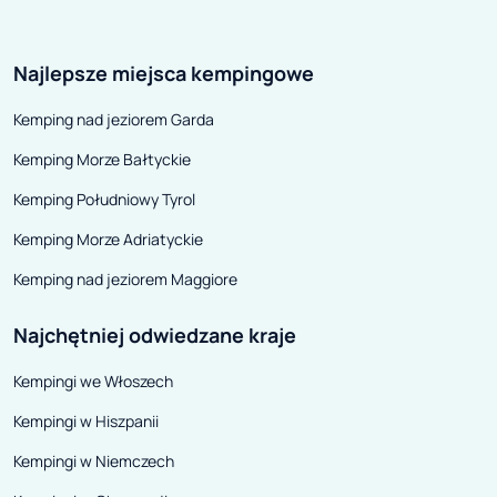
integry. Nowy model MC700 ma
Tak jest równie
swoją „starszą siostrę” - MC740.
nowego malucha 
Najlepsze miejsca kempingowe
Podobnie jak ona, oferuje jeden z
najpopularniejszych układów -
Kemping nad jeziorem Garda
otwarty salon w stylu „face-to-
Kemping Morze Bałtyckie
face” i tylne łóżko centralne o
wymiarach 140x195 cm. Ale to, co
Kemping Południowy Tyrol
odróżnia go od MC740 to długość:
Kemping Morze Adriatyckie
zaledwie 699 cm. Przy tak
Kemping nad jeziorem Maggiore
kompaktowym rozmiarze udało
się nawet oddzielić prysznic od
Najchętniej odwiedzane kraje
toalety i przenieść go na tył
Kempingi we Włoszech
pojazdu!.
Kempingi w Hiszpanii
Kempingi w Niemczech