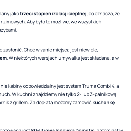
lany jako
trzeci stopień izolacji cieplnej
, co oznacza, że
 zimowych. Aby było to możliwe, we wszystkich
szybami.
 zasłonić. Choć w vanie miejsca jest niewiele,
cem
. W niektórych wersjach umywalka jest składana, a w
nie kabiny odpowiedzialny jest system Truma Combi 4, a
uch. W kuchni znajdziemy nie tylko 2- lub 3-palnikową
arnik z grillem. Za dopłatą możemy zamówić
kuchenkę
montowana jest
80-litrowa lodówka Dometic
, natomiast w