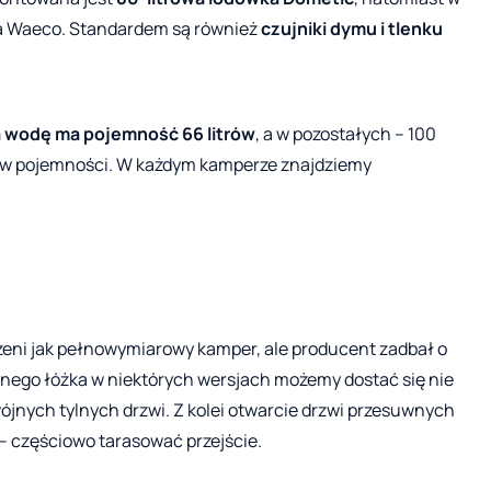
a Waeco. Standardem są również
czujniki dymu i tlenku
a wodę ma pojemność 66 litrów
, a w pozostałych – 100
itrów pojemności. W każdym kamperze znajdziemy
zeni jak pełnowymiarowy kamper, ale producent zadbał o
onego łóżka w niektórych wersjach możemy dostać się nie
wójnych tylnych drzwi. Z kolei otwarcie drzwi przesuwnych
 – częściowo tarasować przejście.