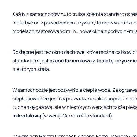
Każdy z samochodów Autocruise spełnia standard okreś
może być on z powodzeniem używany także w warunkach
modelach zastosowano m.in.. nowe okna z podwójnymi 
Dostępne jest też okno dachowe, które można całkowicie
standardem jest
część łazienkowa z toaletą i pryszni
niektórych stała.
W samochodzie jest oczywiście ciepła woda. Za ogrzewa
ciepłe powietrze jest rozprowadzane także poprzez nadm
kuchenkę gazową, ale w niektórych wersjach także piek
mikrofalową
(w wersji Carrera 4 to standard).
W wersjach Rhytm Compact, Accent, Forte i Carrera 4 