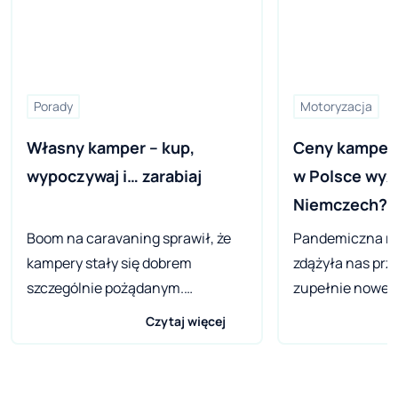
Porady
Motoryzacja
Własny kamper – kup, 
Ceny kamperó
wypoczywaj i… zarabiaj
w Polsce wyżs
Niemczech?
Boom na caravaning sprawił, że
Pandemiczna rz
kampery stały się dobrem
zdążyła nas prz
szczególnie pożądanym.
zupełnie nowej 
Posiadanie własnego kampera to
pojazdów rekre
Czytaj więcej
wolność podróżowania i
nawet leciwych
bezpieczna forma spędzania
kempingowych 
wolnego czasu dla całych rodzin.
przyprawiają o 