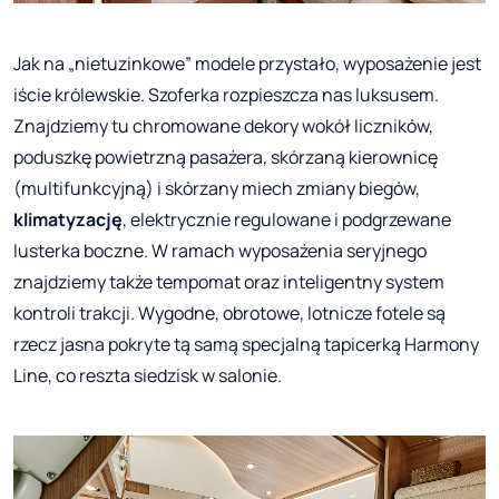
Jak na „nietuzinkowe” modele przystało, wyposażenie jest
iście królewskie. Szoferka rozpieszcza nas luksusem.
Znajdziemy tu chromowane dekory wokół liczników,
poduszkę powietrzną pasażera, skórzaną kierownicę
(multifunkcyjną) i skórzany miech zmiany biegów,
klimatyzację
, elektrycznie regulowane i podgrzewane
lusterka boczne. W ramach wyposażenia seryjnego
znajdziemy także tempomat oraz inteligentny system
kontroli trakcji. Wygodne, obrotowe, lotnicze fotele są
rzecz jasna pokryte tą samą specjalną tapicerką Harmony
Line, co reszta siedzisk w salonie.