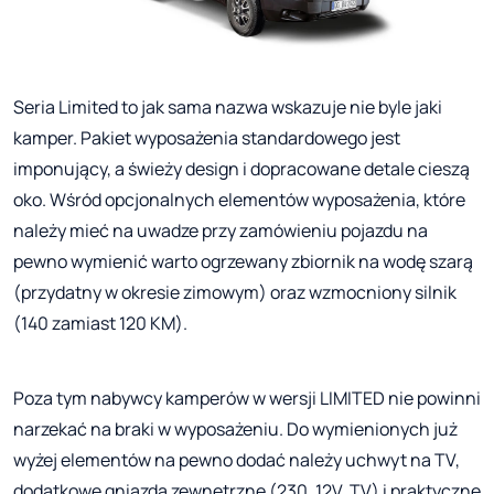
Seria Limited to jak sama nazwa wskazuje nie byle jaki
kamper. Pakiet wyposażenia standardowego jest
imponujący, a świeży design i dopracowane detale cieszą
oko. Wśród opcjonalnych elementów wyposażenia, które
należy mieć na uwadze przy zamówieniu pojazdu na
pewno wymienić warto ogrzewany zbiornik na wodę szarą
(przydatny w okresie zimowym) oraz wzmocniony silnik
(140 zamiast 120 KM).
Poza tym nabywcy kamperów w wersji LIMITED nie powinni
narzekać na braki w wyposażeniu. Do wymienionych już
wyżej elementów na pewno dodać należy uchwyt na TV,
dodatkowe gniazda zewnętrzne (230, 12V, TV) i praktyczne