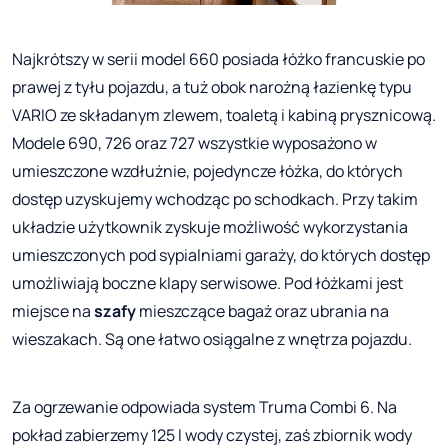
Najkrótszy w serii model 660 posiada łóżko francuskie po
prawej z tyłu pojazdu, a tuż obok narożną łazienkę typu
VARIO ze składanym zlewem, toaletą i kabiną prysznicową.
Modele 690, 726 oraz 727 wszystkie wyposażono w
umieszczone wzdłużnie, pojedyncze łóżka, do których
dostęp uzyskujemy wchodząc po schodkach. Przy takim
układzie użytkownik zyskuje możliwość wykorzystania
umieszczonych pod sypialniami garaży, do których dostęp
umożliwiają boczne klapy serwisowe. Pod łóżkami jest
miejsce na
szafy
mieszczące bagaż oraz ubrania na
wieszakach. Są one łatwo osiągalne z wnętrza pojazdu.
Za ogrzewanie odpowiada system Truma Combi 6. Na
pokład zabierzemy 125 l wody czystej, zaś zbiornik wody