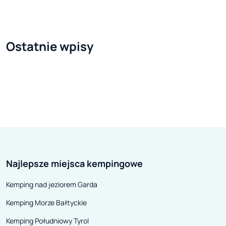
Jedynym minusem jest to, że z
globalny brak s
kampera korzysta się kilka razy w
podzespołów ne
roku, ale przez cały czas trzeba
przekłada się ta
Ostatnie wpisy
pokrywać wysokie koszty miejsca
pojazdów nowyc
parkingowego, ubezpieczenia czy
gigantyczne def
serwisu. A gdyby tak móc
ich dostępności
zredukować te koszty, a
obserwatorów ot
dodatkowo uczynić z pojazdu
to, co się dzieje
źródło stałego i pewnego
Niektórzy potenc
dochodu? Jeśli myślisz o czymś
„biorą” co jest 
takim, to rozwiązanie, jakie
godząc się na ws
Najlepsze miejsca kempingowe
oferuje firma KOKO Kamper, może
czekają, aż sytu
Cię zainteresować. Ciekawy?
„znormalizuje”. 
Kemping nad jeziorem Garda
Czytaj dalej!.
„normalizacji” w
Kemping Morze Bałtyckie
perspektywie m
spodziewać? Tr
Kemping Południowy Tyrol