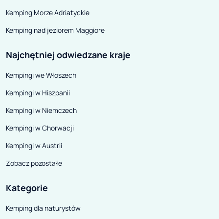
czy kolejne zła
Kemping Morze Adriatyckie
spowodują pełn
Kemping nad jeziorem Maggiore
infrastruktury h
nowych adeptó
Najchętniej odwiedzane kraje
wystawi na sprz
Kempingi we Włoszech
uznając, że to h
dla nich.
Kempingi w Hiszpanii
Kempingi w Niemczech
Kempingi w Chorwacji
Kempingi w Austrii
Zobacz pozostałe
Kategorie
Kemping dla naturystów