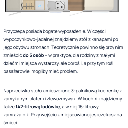
Przyczepa posiada bogate wyposażenie. W części
wypoczynkowo-jadalnej znajdziemy stół z kanapami po
jego obydwu stronach. Teoretycznie powinno się przy nim
zmieścić
do 5 osób
– w praktyce, dla rodziny z małymi
dziećmi miejsca wystarczy, ale dorośli, a przy tym rośli
pasażerowie, mogliby mieć problem.
Naprzeciwko stołu umieszczono 3-palnikową kuchenkę z
zamykanym blatem i zlewozmywak. W kuchni znajdziemy
także
142-litrową lodówkę
, a w niej 15-litrowy
zamrażalnik. Przy wejściu umiejscowiono jeszcze kosz na
śmieci.