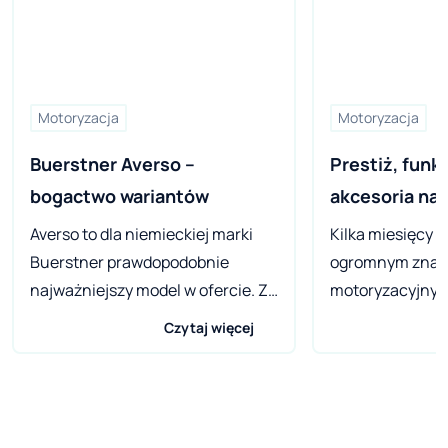
Motoryzacja
Motoryzacja
Buerstner Averso – 
Prestiż, funkc
bogactwo wariantów
akcesoria na
Averso to dla niemieckiej marki
Kilka miesięcy t
Buerstner prawdopodobnie
ogromnym znac
najważniejszy model w ofercie. Z
motoryzacyjnych
założenia jest to przyczepa
osób aktualnie
Czytaj więcej
zapewniająca dobrą jakość w
kampera, przyc
dobrej cenie, a więc taka, która
lub wszelakiej m
może spełnić oczekiwania jak
caravaningoweg
najszerzej rzeszy klientów. A skoro
Nawet wielogod