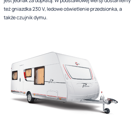
jest jednak za dopłatą. W podstawowej wersji dostaniemy
też gniazdka 230 V, ledowe oświetlenie przedsionka, a
także czujnik dymu.