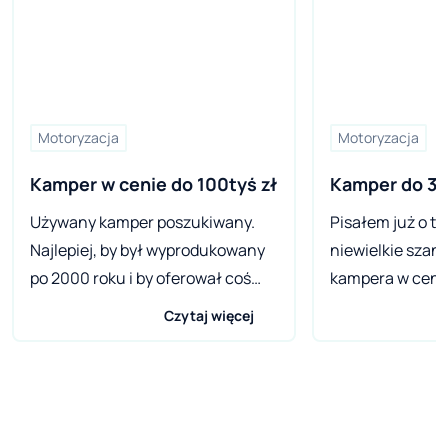
Motoryzacja
Motoryzacja
Kamper w cenie do 100tyś zł
Kamper do 35 
Używany kamper poszukiwany.
Pisałem już o t
Najlepiej, by był wyprodukowany
niewielkie szan
po 2000 roku i by oferował coś
kampera w cenie 
więcej niż jest w stanie zapewnić
dobrym stanie. 
Czytaj więcej
zwykły „blaszak” z dostawionymi
zdecydowałem si
fotelami. Czego możemy
poszukać czegoś
spodziewać się w cenie od 70 do
tys. zł. Jako pi
100 tys. zł?. Volkswagen T5
przykuwa Chrys
Camper z podnoszonym dachem z
Camper. Nazwa 