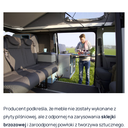
Producent podkreśla, że meble nie zostały wykonane z
płyty pilśniowej, ale z odpornej na zarysowania
sklejki
brzozowej
i żaroodpornej powłoki z tworzywa sztucznego.