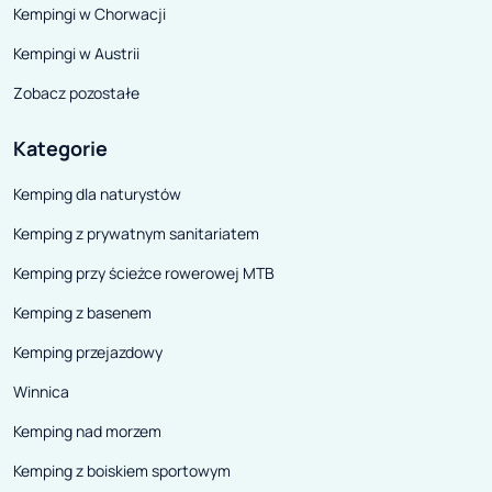
Kempingi w Chorwacji
aspektach jest 
Pajero i z nim dz
Kempingi w Austrii
podzespołów. T
Zobacz pozostałe
model produkowa
i stał się bardz
Kategorie
wozidłem na ryn
Kemping dla naturystów
Australii/Oceani
Kemping z prywatnym sanitariatem
się, kierownica 
prawej stronie ;-
Kemping przy ścieżce rowerowej MTB
Kemping z basenem
Kemping przejazdowy
Winnica
Kemping nad morzem
Kemping z boiskiem sportowym