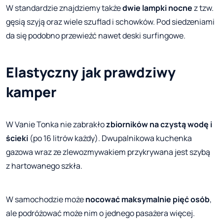
W standardzie znajdziemy także
dwie lampki
nocne
z tzw.
gęsią szyją oraz wiele szuflad i schowków. Pod siedzeniami
da się podobno przewieźć nawet deski surfingowe.
Elastyczny jak prawdziwy
kamper
W Vanie Tonka nie zabrakło
zbiorników na czystą wodę i
ścieki
(po 16 litrów każdy). Dwupalnikowa kuchenka
gazowa wraz ze zlewozmywakiem przykrywana jest szybą
z hartowanego szkła.
W samochodzie może
nocować maksymalnie pięć osób
,
ale podróżować może nim o jednego pasażera więcej.