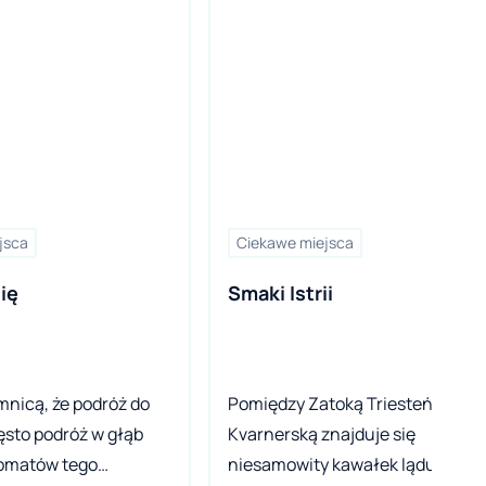
jsca
Ciekawe miejsca
ię
Smaki Istrii
emnicą, że podróż do
Pomiędzy Zatoką Triesteńska a
ęsto podróż w głąb
Kvarnerską znajduje się
omatów tego
niesamowity kawałek lądu, który