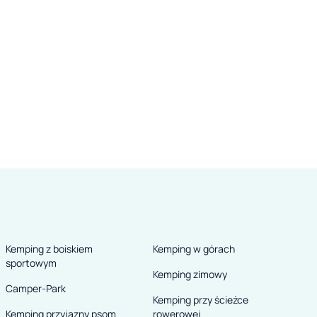
ą,
z
o
Kemping z boiskiem
Kemping w górach
sportowym
Kemping zimowy
Camper-Park
Kemping przy ścieżce
a
Kemping przyjazny psom
rowerowej