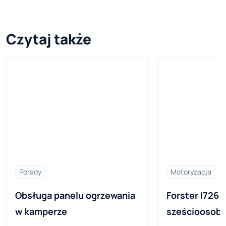
Czytaj także
Porady
Motoryzacja
Obsługa panelu ogrzewania 
Forster I726 V
w kamperze 
sześcioosobo