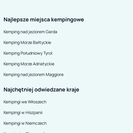
ogrzewania jest ogrzewanie
Forster, której 
postojowe. Mechanizm
inny znany pro
Najlepsze miejsca kempingowe
ogrzewania postojowego składa
turystycznych – 
się z agregatu grzewczego, który
uwagę zwracają
Kemping nad jeziorem Garda
pracuje niezależnie od silnika.
wąskich świateł
Kemping Morze Bałtyckie
Paliwo pobierane jest
równoległym wz
bezpośrednio ze zbiornika
Kemping Południowy Tyrol
pojazdu. Podstawową zaletą
Kemping Morze Adriatyckie
takiego systemu ogrzewania jest
Kemping nad jeziorem Maggiore
niskie zużycie paliwa.
Najchętniej odwiedzane kraje
Kempingi we Włoszech
Kempingi w Hiszpanii
Kempingi w Niemczech