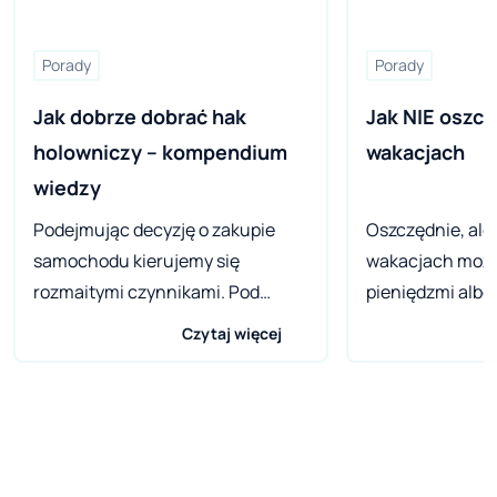
Porady
Porady
Jak dobrze dobrać hak 
Jak NIE oszcz
holowniczy – kompendium 
wakacjach
wiedzy
Podejmując decyzję o zakupie
Oszczędnie, ale
samochodu kierujemy się
wakacjach moż
rozmaitymi czynnikami. Pod
pieniędzmi albo
uwagę bierzemy jego parametry,
wszystkim. Moż
Czytaj więcej
wygląd, praktyczność czy funkcje
do kwestii ekono
jakie będzie pełnił. Niekiedy
zapewnić sobie
pewne potrzeby związane z
udany urlop. Ty
samochodem pojawiają się z
przewrotnie – n
czasem, co nie jest do
całą pewnością 