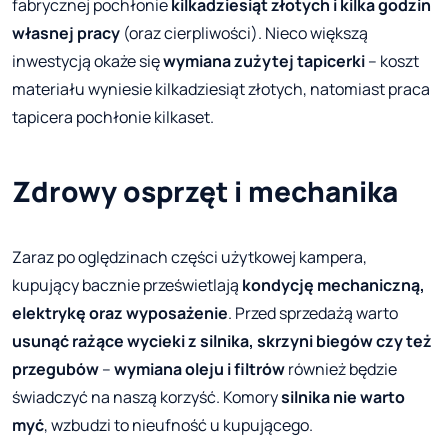
fabrycznej pochłonie
kilkadziesiąt złotych i kilka godzin
własnej pracy
(oraz cierpliwości). Nieco większą
inwestycją okaże się
wymiana zużytej tapicerki
– koszt
materiału wyniesie kilkadziesiąt złotych, natomiast praca
tapicera pochłonie kilkaset.
Zdrowy osprzęt i mechanika
Zaraz po oględzinach części użytkowej kampera,
kupujący bacznie prześwietlają
kondycję mechaniczną,
elektrykę oraz wyposażenie
. Przed sprzedażą warto
usunąć rażące wycieki z silnika, skrzyni biegów czy też
przegubów
–
wymiana oleju i filtrów
również będzie
świadczyć na naszą korzyść. Komory
silnika nie warto
myć
, wzbudzi to nieufność u kupującego.