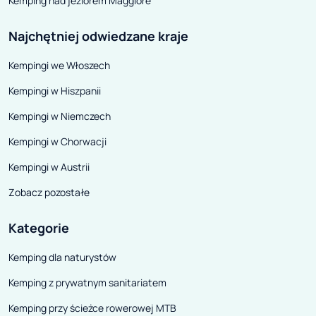
Kemping nad jeziorem Maggiore
wyjazd w mękę dla
Rzecz rozbija si
Najchętniej odwiedzane kraje
środek, tak pożą
Kempingi we Włoszech
tak trudny do os
Kempingi w Hiszpanii
Kempingi w Niemczech
Kempingi w Chorwacji
Kempingi w Austrii
Zobacz pozostałe
Kategorie
Kemping dla naturystów
Kemping z prywatnym sanitariatem
Kemping przy ścieżce rowerowej MTB