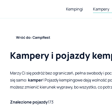
Kempingi
Kampery
Wróć do: CampRest
Kampery i pojazdy ke
Marzy Ci się podróż bez ograniczeń, pełna swobody i p
się samo:
kamper
! Pojazdy kempingowe dają wolność 
możesz zmienić kierunek wyprawy, bo wszystko, co potr
Znalezione pojazdy
173