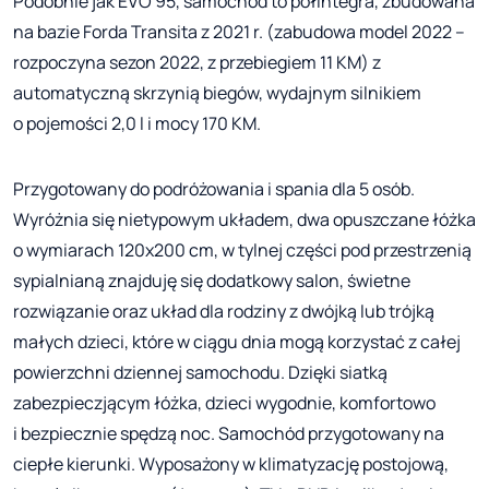
Podobnie jak EVO 95, samochód to półintegra, zbudowana
na bazie Forda Transita z 2021 r. (zabudowa model 2022 –
rozpoczyna sezon 2022, z przebiegiem 11 KM) z
automatyczną skrzynią biegów, wydajnym silnikiem
o pojemości 2,0 l i mocy 170 KM.
Przygotowany do podróżowania i spania dla 5 osób.
Wyróżnia się nietypowym układem, dwa opuszczane łóżka
o wymiarach 120x200 cm, w tylnej części pod przestrzenią
sypialnianą znajduję się dodatkowy salon, świetne
rozwiązanie oraz układ dla rodziny z dwójką lub trójką
małych dzieci, które w ciągu dnia mogą korzystać z całej
powierzchni dziennej samochodu. Dzięki siatką
zabezpieczjącym łóżka, dzieci wygodnie, komfortowo
i bezpiecznie spędzą noc. Samochód przygotowany na
ciepłe kierunki. Wyposażony w klimatyzację postojową,