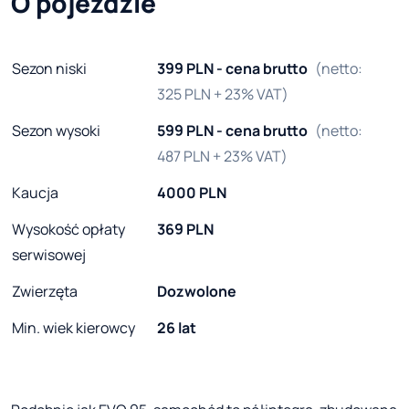
O pojeździe
Sezon niski
399 PLN - cena brutto
(netto:
325 PLN + 23% VAT)
Sezon wysoki
599 PLN - cena brutto
(netto:
487 PLN + 23% VAT)
Kaucja
4000 PLN
Wysokość opłaty
369 PLN
serwisowej
Zwierzęta
Dozwolone
Min. wiek kierowcy
26 lat