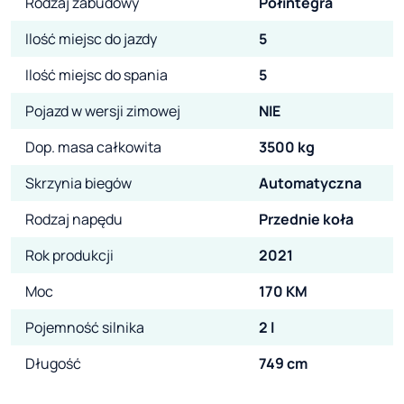
Rodzaj zabudowy
Półintegra
Ilość miejsc do jazdy
5
Ilość miejsc do spania
5
Pojazd w wersji zimowej
NIE
Dop. masa całkowita
3500 kg
Skrzynia biegów
Automatyczna
Rodzaj napędu
Przednie koła
Rok produkcji
2021
Moc
170 KM
Pojemność silnika
2 l
Długość
749 cm