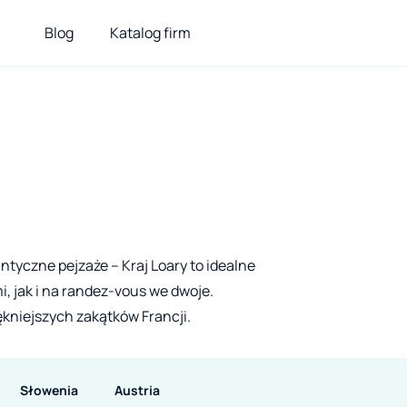
Blog
Katalog firm
ntyczne pejzaże – Kraj Loary to idealne
i, jak i na randez-vous we dwoje.
kniejszych zakątków Francji.
Słowenia
Austria