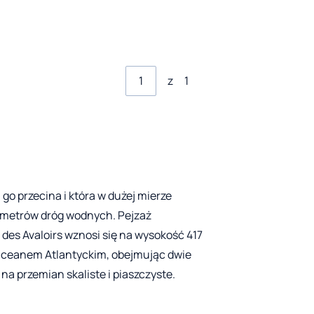
z
1
 go przecina i która w dużej mierze
ilometrów dróg wodnych. Pejzaż
des Avaloirs wznosi się na wysokość 417
 Oceanem Atlantyckim, obejmując dwie
 na przemian skaliste i piaszczyste.