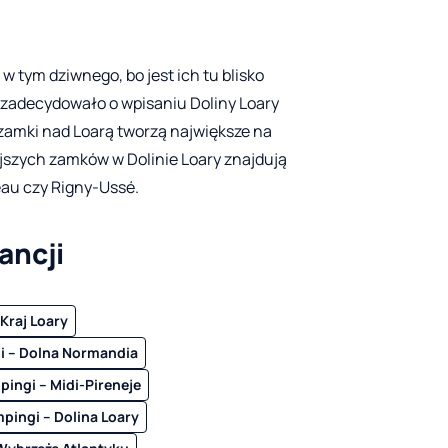
 w tym dziwnego, bo jest ich tu blisko
 zadecydowało o wpisaniu Doliny Loary
zamki nad Loarą tworzą największe na
ejszych zamków w Dolinie Loary znajdują
eau czy Rigny-Ussé.
ancji
Kraj Loary
i – Dolna Normandia
pingi – Midi-Pireneje
pingi – Dolina Loary