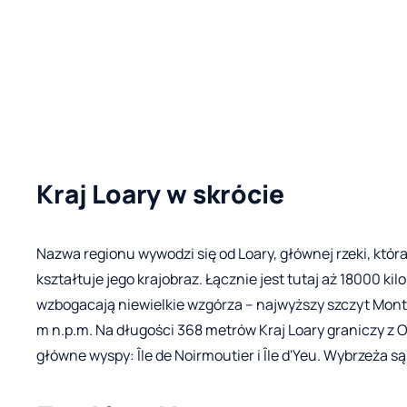
Kraj Loary w skrócie
Nazwa regionu wywodzi się od Loary, głównej rzeki, która
kształtuje jego krajobraz. Łącznie jest tutaj aż 18000 k
wzbogacają niewielkie wzgórza – najwyższy szczyt Mont 
m n.p.m. Na długości 368 metrów Kraj Loary graniczy z
główne wyspy: Île de Noirmoutier i Île d'Yeu. Wybrzeża są