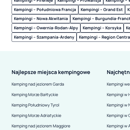
Kempingi – Pireneje
Kempingi – Prowansja
Kempingi – 
Kempingi – Południowa Francja
Kempingi – Grand Est
K
Kempingi – Nowa Akwitania
Kempingi – Burgundia-Fran
Kempingi – Owernia-Rodan-Alpy
Kempingi – Korsyka
K
Kempingi – Szampania-Ardeny
Kempingi – Region Centra
Najlepsze miejsca kempingowe
Najchętn
Kemping nad jeziorem Garda
Kempingi we
Kemping Morze Bałtyckie
Kempingi w H
Kemping Południowy Tyrol
Kempingi w 
Kemping Morze Adriatyckie
Kempingi w 
Kemping nad jeziorem Maggiore
Kempingi w A