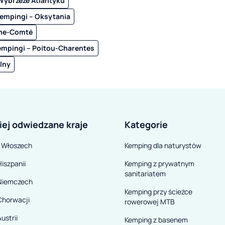
Wybrzeże Atlantyku
empingi – Oksytania
che-Comté
empingi – Poitou-Charentes
lny
iej odwiedzane kraje
Kategorie
 Włoszech
Kemping dla naturystów
iszpanii
Kemping z prywatnym
sanitariatem
Niemczech
Kemping przy ścieżce
Chorwacji
rowerowej MTB
ustrii
Kemping z basenem