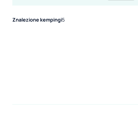
Znalezione kempingi
5