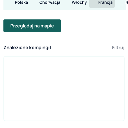
Polska
Chorwacja
Włochy
Francja
S
Przeglądaj na mapie
Znalezione kempingi
1
Filtruj