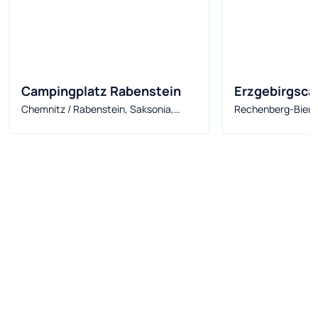
Campingplatz Rabenstein
Erzgebirgsca
Chemnitz / Rabenstein, Saksonia,
Rechenberg-Biene
Neuclausnitz
Niemcy
Niemcy