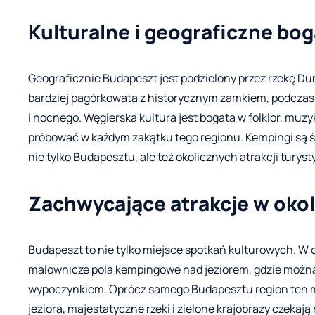
Kulturalne i geograficzne b
Geograficznie Budapeszt jest podzielony przez rzekę Dun
bardziej pagórkowata z historycznym zamkiem, podczas g
i nocnego. Węgierska kultura jest bogata w folklor, muzy
próbować w każdym zakątku tego regionu. Kempingi są 
nie tylko Budapesztu, ale też okolicznych atrakcji turys
Zachwycające atrakcje w oko
Budapeszt to nie tylko miejsce spotkań kulturowych. W o
malownicze pola kempingowe nad jeziorem, gdzie można
wypoczynkiem. Oprócz samego Budapesztu region ten m
jeziora, majestatyczne rzeki i zielone krajobrazy czekają 