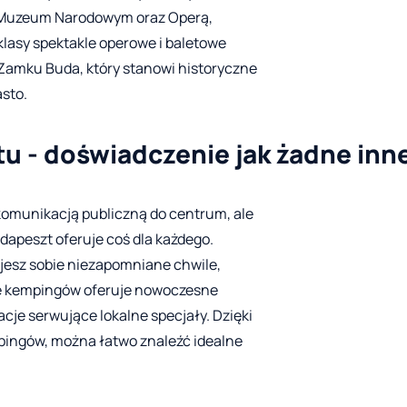
 Muzeum Narodowym oraz Operą,
asy spektakle operowe i baletowe
Zamku Buda, który stanowi historyczne
sto.
u - doświadczenie jak żadne inn
komunikacją publiczną do centrum, ale
apeszt oferuje coś dla każdego.
ujesz sobie niezapomniane chwile,
le kempingów oferuje nowoczesne
acje serwujące lokalne specjały. Dzięki
pingów, można łatwo znaleźć idealne