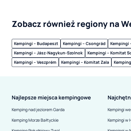
Zobacz również regiony na W
Kempingi – Budapeszt
Kempingi – Csongrád
Kempingi 
Kempingi – Jász-Nagykun-Szolnok
Kempingi – Komitat 
Kempingi – Veszprém
Kempingi – Komitat Zala
Kempingi
Najlepsze miejsca kempingowe
Najchętn
Kemping nad jeziorem Garda
Kempingi we
Kemping Morze Bałtyckie
Kempingi w H
Kemping Południowy Tyrol
Kempingi w 