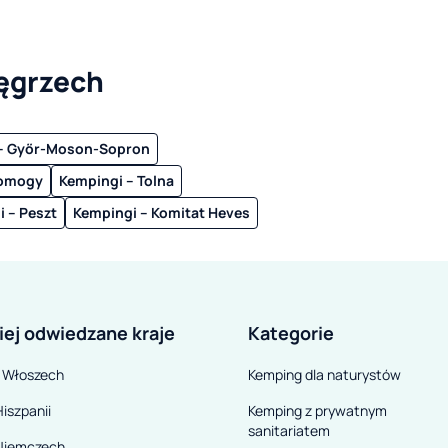
ęgrzech
– Győr-Moson-Sopron
Somogy
Kempingi – Tolna
 – Peszt
Kempingi – Komitat Heves
iej odwiedzane kraje
Kategorie
 Włoszech
Kemping dla naturystów
iszpanii
Kemping z prywatnym
sanitariatem
Niemczech