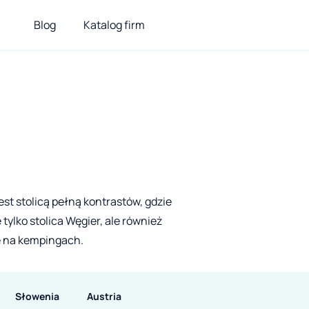
Blog
Katalog firm
est stolicą pełną kontrastów, gdzie
tylko stolica Węgier, ale również
ię na kempingach.
Słowenia
Austria