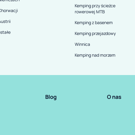
Kemping przy ścieżce
Chorwacji
rowerowej MTB
ustrii
Kemping z basenem
stałe
Kemping przejazdowy
Winnica
Kemping nad morzem
Blog
O nas