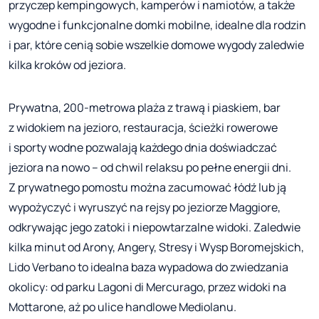
przyczep kempingowych, kamperów i namiotów, a także
wygodne i funkcjonalne domki mobilne, idealne dla rodzin
i par, które cenią sobie wszelkie domowe wygody zaledwie
kilka kroków od jeziora.
Prywatna, 200-metrowa plaża z trawą i piaskiem, bar
z widokiem na jezioro, restauracja, ścieżki rowerowe
i sporty wodne pozwalają każdego dnia doświadczać
jeziora na nowo – od chwil relaksu po pełne energii dni.
Z prywatnego pomostu można zacumować łódź lub ją
wypożyczyć i wyruszyć na rejsy po jeziorze Maggiore,
odkrywając jego zatoki i niepowtarzalne widoki. Zaledwie
kilka minut od Arony, Angery, Stresy i Wysp Boromejskich,
Lido Verbano to idealna baza wypadowa do zwiedzania
okolicy: od parku Lagoni di Mercurago, przez widoki na
Mottarone, aż po ulice handlowe Mediolanu.