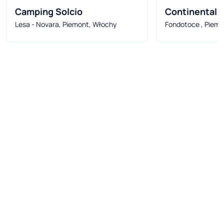
Camping Solcio
Continental C
Lesa - Novara, Piemont, Włochy
Fondotoce , Piemo
***