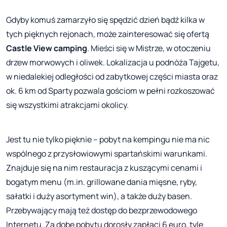
Gdyby komuś zamarzyło się spędzić dzień bądź kilka w
tych pięknych rejonach, może zainteresować się ofertą
Castle View camping
. Mieści się w Mistrze, w otoczeniu
drzew morwowych i oliwek. Lokalizacja u podnóża Tajgetu,
w niedalekiej odległości od zabytkowej części miasta oraz
ok. 6 km od Sparty pozwala gościom w pełni rozkoszować
się wszystkimi atrakcjami okolicy.
Jest tu nie tylko pięknie – pobyt na kempingu nie ma nic
wspólnego z przysłowiowymi spartańskimi warunkami.
Znajduje się na nim restauracja z kuszącymi cenami i
bogatym menu (m.in. grillowane dania mięsne, ryby,
sałatki i duży asortyment win), a także duży basen.
Przebywający mają też dostęp do bezprzewodowego
Internetu. Za dobę pobytu dorosły zapłaci 6 euro, tyle