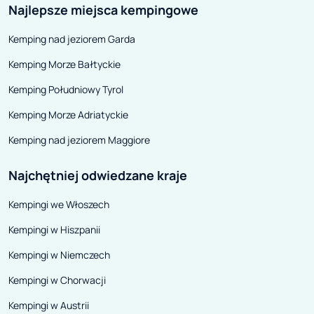
Najlepsze miejsca kempingowe
Turcji. Stamtąd do północnej
nawzajem... Każ
części kraju kursują promy.
swoją receptę n
Kemping nad jeziorem Garda
Niektórzy wierz
Kemping Morze Bałtyckie
trwałości uczuc
na Santorini. Nie
Kemping Południowy Tyrol
mieszkańców Gr
Kemping Morze Adriatyckie
przyjeżdżają na
Kemping nad jeziorem Maggiore
krajów, a ślady 
(zamknięte kłód
Najchętniej odwiedzane kraje
skałach inicjał
Kempingi we Włoszech
można zobaczyć
miejscach.
Kempingi w Hiszpanii
Kempingi w Niemczech
Kempingi w Chorwacji
Kempingi w Austrii