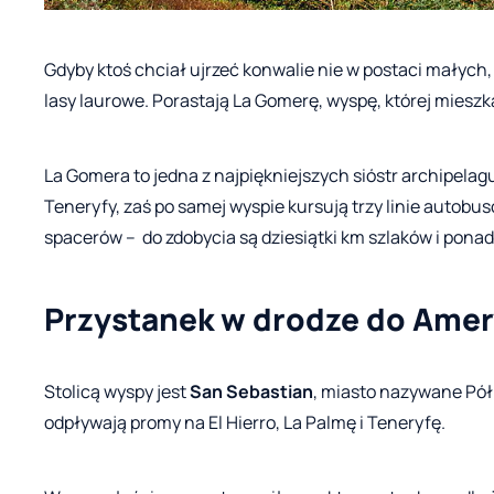
Gdyby ktoś chciał ujrzeć konwalie nie w postaci małych
lasy laurowe. Porastają La Gomerę, wyspę, której miesz
La Gomera to jedna z najpiękniejszych sióstr archipela
Teneryfy, zaś po samej wyspie kursują trzy linie autobu
spacerów – do zdobycia są dziesiątki km szlaków i pon
Przystanek w drodze do Amer
Stolicą wyspy jest
San Sebastian
, miasto nazywane Pół
odpływają promy na El Hierro, La Palmę i Teneryfę.