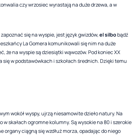
konwalia czy wrzosiec wyrastają na duże drzewa, a w
apoznać się na wyspie, jest język gwizdów,
el silbo
bądź
 Mieszkańcy La Gomera komunikowali się nim na duże
ieć, że na wyspie są dziesiątki wąwozów. Pod koniec XX
a się w podstawówkach i szkołach średnich. Dzięki temu
owym wokół wyspy, ujrzą niesamowite dzieło natury. Na
 w skałach ogromne kolumny. Są wysokie na 80 i szerokie
ne organy ciągną się wzdłuż morza, opadając do niego