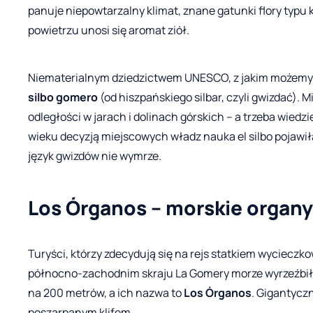
panuje niepowtarzalny klimat, znane gatunki flory typu 
powietrzu unosi się aromat ziół.
Niematerialnym dziedzictwem UNESCO, z jakim możemy z
silbo gomero
(od hiszpańskiego silbar, czyli gwizdać).
odległości w jarach i dolinach górskich – a trzeba wiedz
wieku decyzją miejscowych władz nauka el silbo pojawił
język gwizdów nie wymrze.
Los Órganos – morskie organy
Turyści, którzy zdecydują się na rejs statkiem wycieczk
północno-zachodnim skraju La Gomery morze wyrzeźbiło
na 200 metrów, a ich nazwa to
Los Órganos
. Gigantycz
poszarpanym klifem.