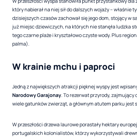
W przeszłości wyspa stanowiła punkt przystankowy dla ż
który nabierał na niej sił do dalszych wojaży – właśnie
dzisiejszych czasów zachował się jego dom, stojący w
już miejsc dziewiczych, na których nie stanęła ludzka st
tego czarne plaże i kryształowo czyste wody. Plus regio
palma).
W krainie mchu i paproci
Jedną z największych atrakcji pięknej wyspy jest wpis
Narodowy Garajonay
. To rezerwat przyrody, zajmujący
wiele gatunków zwierząt, a głównym atutem parku jest 
W przeszłości drzewa laurowe porastały hektary europejs
portugalskich kolonialistów, którzy wykorzystywali dre