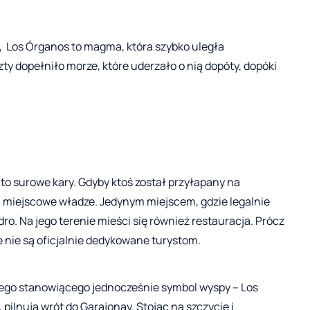
, Los Órganos to magma, która szybko uległa
y dopełniło morze, które uderzało o nią dopóty, dopóki
a to surowe kary. Gdyby ktoś został przyłapany na
miejscowe władze. Jedynym miejscem, gdzie legalnie
dro. Na jego terenie mieści się również restauracja. Prócz
e nie są oficjalnie dedykowane turystom.
ego stanowiącego jednocześnie symbol wyspy – Los
 pilnują wrót do Garajonay. Stojąc na szczycie i