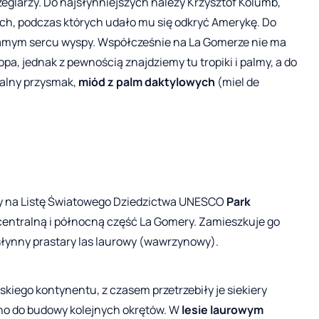
eglarzy. Do najsłynniejszych należy Krzysztof Kolumb,
 tych, podczas których udało mu się odkryć Amerykę. Do
 samym sercu wyspy. Współcześnie na La Gomerze nie ma
opa, jednak z pewnością znajdziemy tu tropiki i palmy, a do
nalny przysmak,
miód z palm daktylowych
(miel de
any na Listę Światowego Dziedzictwa UNESCO
Park
 centralną i północną część La Gomery. Zamieszkuje go
słynny prastary las laurowy (wawrzynowy).
kiego kontynentu, z czasem przetrzebiły je siekiery
wno do budowy kolejnych okrętów. W
lesie laurowym