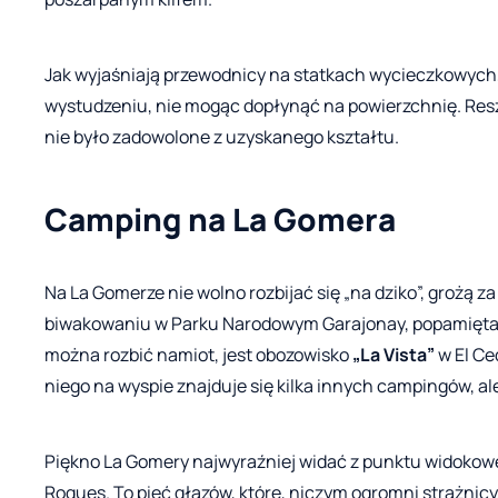
Jak wyjaśniają przewodnicy na statkach wycieczkowych
wystudzeniu, nie mogąc dopłynąć na powierzchnię. Reszt
nie było zadowolone z uzyskanego kształtu.
Camping na La Gomera
Na La Gomerze nie wolno rozbijać się „na dziko”, grożą z
biwakowaniu w Parku Narodowym Garajonay, popamięta 
można rozbić namiot, jest obozowisko
„La Vista”
w El Ce
niego na wyspie znajduje się kilka innych campingów, al
Piękno La Gomery najwyraźniej widać z punktu widokow
Roques. To pięć głazów, które, niczym ogromni strażnicy,