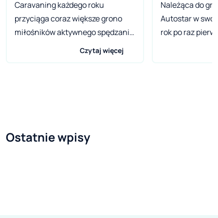
Caravaning każdego roku
Należąca do gru
przyciąga coraz większe grono
Autostar w swoj
miłośników aktywnego spędzania
rok po raz pierw
wolnego czasu – bez utartych
serię kamperów 
Czytaj więcej
schematów. Niestety, dla bardzo
Oferta obejmuje
dużej grupy zakup fabrycznie
różnych długośc
nowego campera lub przyczepy
wpisujące się w
okazuje się inwestycją ponad ich
i trendy na ryn
możliwości finansowe.
półintegry i inte
Oczywiście możemy dowolnie
europejskich ry
Ostatnie wpisy
korzystać z wypożyczalni sprzętu
doskonałą renom
campingowego, jednakże nic nie
zdecydowanie w
zastąpi własnego domu na
uwagi. Inspirac
czterech kołach. Z kilkukrotnie
zakresie designu
mniejszym wydatkiem wiąże się
technologiczny
skorzystanie z oferty rynku
posłużyły tu ek