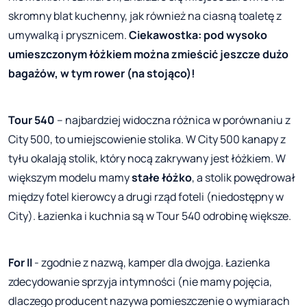
skromny blat kuchenny, jak również na ciasną toaletę z
umywalką i prysznicem.
Ciekawostka: pod wysoko
umieszczonym łóżkiem można zmieścić jeszcze dużo
bagażów, w tym rower (na stojąco)!
Tour 540
– najbardziej widoczna różnica w porównaniu z
City 500, to umiejscowienie stolika. W City 500 kanapy z
tyłu okalają stolik, który nocą zakrywany jest łóżkiem. W
większym modelu mamy
stałe łóżko
, a stolik powędrował
między fotel kierowcy a drugi rząd foteli (niedostępny w
City). Łazienka i kuchnia są w Tour 540 odrobinę większe.
For II
- zgodnie z nazwą, kamper dla dwojga. Łazienka
zdecydowanie sprzyja intymności (nie mamy pojęcia,
dlaczego producent nazywa pomieszczenie o wymiarach