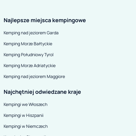
wtórnego, pełnego rozmaitych
z serii Design Ed
ofert z Polski i zagranicy.
wszystkich aut j
Najlepsze miejsca kempingowe
Znalezienie egzemplarza w
najnowszej odsło
dogodnej cenie nie powinno być
KM).
Kemping nad jeziorem Garda
większym problemem. Niestety –
Kemping Morze Bałtyckie
nie każdy zmotoryzowany chce
kupować campera z drugiej ręki, w
Kemping Południowy Tyrol
obawie przed kiepskim stanem
Kemping Morze Adriatyckie
technicznym tudzież licznymi
Kemping nad jeziorem Maggiore
usterkami.
Najchętniej odwiedzane kraje
Kempingi we Włoszech
Kempingi w Hiszpanii
Kempingi w Niemczech