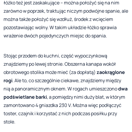
łóżko też jest zaskakujące – można położyć się na nim
zarówno w poprzek, traktując niczym podwójne spanie, ale
można także położyć się wzdłuż, środek z wcięciem
pozostawiając wolny. W takim układzie łóżko sprawia
wrażenie dwóch pojedynczych miejsc do spania.
Stojąc przodem do kuchni, część wypoczynkową
znajdziemy po lewej stronie. Obszerna kanapa wokół
obrotowego stolika może mieć (za dopłatą)
zaokrąglone
rogi
. Ale to, co szczególnie ciekawe, znajdziemy między
nią a panoramicznym oknem. W rogach umieszczono
dwa
podświetlane barki
, a pomiędzy nimi duży blat, w którym
zamontowano 4 gniazdka 230 V. Można więc podłączyć
toster, czajnik i korzystać z nich podczas posiłku przy
stole.