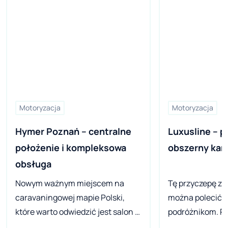
Motoryzacja
Motoryzacja
Hymer Poznań – centralne 
Luxusline – p
położenie i kompleksowa 
obszerny ka
obsługa
Nowym ważnym miejscem na
Tę przyczepę z
caravaningowej mapie Polski,
można polecić
które warto odwiedzić jest salon i
podróżnikom. Ró
serwis Hymer Poznań. Firma
których ważna j