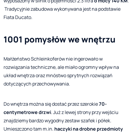
wyposażony w silnik o pojemności 2.3 litra
o mocy 140 KM
.
Tradycyjnie zabudowa wykonywana jest na podstawie
Fiata Ducato.
1001 pomysłów we wnętrzu
Małżeństwo Schleinkoferów nie ingerowało w
rozwiązania techniczne, ale miało ogromny wpływ na
układ wnętrza oraz mnóstwo sprytnych rozwiązań
dotyczących przechowywania.
Do wnętrza można się dostać przez szerokie
70-
centymetrowe drzwi
. Już z lewej strony przy wejściu
znajdziemy bardzo wygodny zestaw szafek i półek.
Umieszczono tam m.in.
haczyki na drobne przedmioty