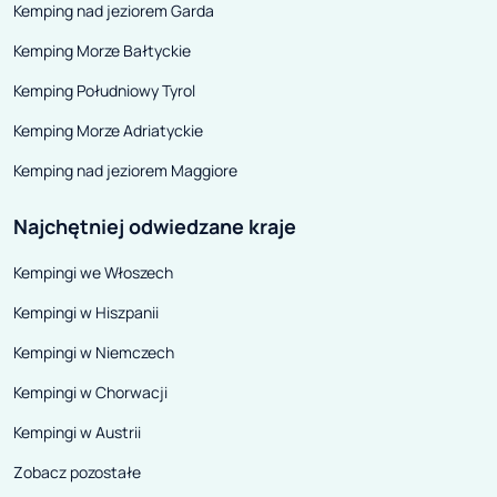
Kemping nad jeziorem Garda
Obok marki Hymer dealer oferuje
jeszcze miejsce
Kemping Morze Bałtyckie
także budżetowe pojazdy marki
z nimi półki.
Sunlight cieszącej się uznaniem i
Kemping Południowy Tyrol
doskonałą renomą w całej
Kemping Morze Adriatyckie
Europie.
Kemping nad jeziorem Maggiore
Najchętniej odwiedzane kraje
Kempingi we Włoszech
Kempingi w Hiszpanii
Kempingi w Niemczech
Kempingi w Chorwacji
Kempingi w Austrii
Zobacz pozostałe