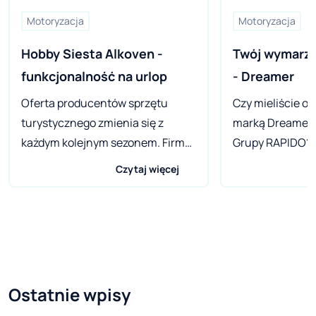
Motoryzacja
Motoryzacja
Hobby Siesta Alkoven - 
Twój wymarzo
funkcjonalność na urlop
- Dreamer
Oferta producentów sprzętu
Czy mieliście ok
turystycznego zmienia się z
marką Dreamer 
każdym kolejnym sezonem. Firmy
Grupy RAPIDO? 
wprowadzają do cenników coraz
nadróbmy strac
Czytaj więcej
to ciekawsze modele,
Francuski produ
konfiguracje i opcje
gamie posiada 
wyposażeniowe. Nie oznacza to
przeznaczone m.
jednak, że znane od lat propozycje
aktywnych i mł
schodzą na dalszy plan.
Charakteryzują s
Przeglądając katalog jednego z
dobrym wyposa
Ostatnie wpisy
najpopularniejszych niemieckich
podstawowym, i