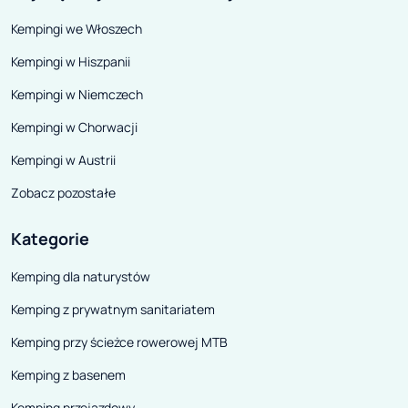
lusterka wsteczne okazują się
Kempingi we Włoszech
bardzo przydatne w czasie jazdy,
także czujniki cofania znalazły
Kempingi w Hiszpanii
istotne zastosowanie. Wybierając
Kempingi w Niemczech
kampera z rozbudowaną alkową
Kempingi w Chorwacji
musimy liczyć się z ogromnymi
oporami powietrza jakie generuje,
Kempingi w Austrii
bowiem przekładają się one na
Zobacz pozostałe
zużycie oleju napędowego.
Dlatego też warto rozważyć
Kategorie
zamówienie jednego z
Kemping dla naturystów
mocniejszych silników z oferty,
Kemping z prywatnym sanitariatem
gdyż dzięki niemu jazda będzie o
wiele przyjemniejsza.
Kemping przy ścieżce rowerowej MTB
Kemping z basenem
Kemping przejazdowy