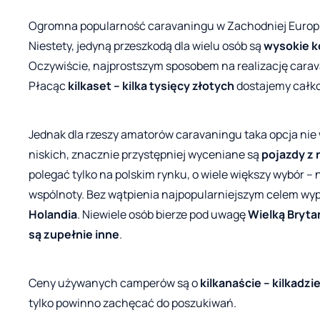
Ogromna popularność caravaningu w Zachodniej Europie 
Niestety, jedyną przeszkodą dla wielu osób są
wysokie k
Oczywiście, najprostszym sposobem na realizację carav
Płacąc
kilkaset – kilka tysięcy złotych
dostajemy całkow
Jednak dla rzeszy amatorów caravaningu taka opcja ni
niskich, znacznie przystępniej wyceniane są
pojazdy z
polegać tylko na polskim rynku, o wiele większy wybór –
wspólnoty. Bez wątpienia najpopularniejszym celem wy
Holandia
. Niewiele osób bierze pod uwagę
Wielką Bryta
są zupełnie inne
.
Ceny używanych camperów są o
kilkanaście – kilkadzi
tylko powinno zachęcać do poszukiwań.