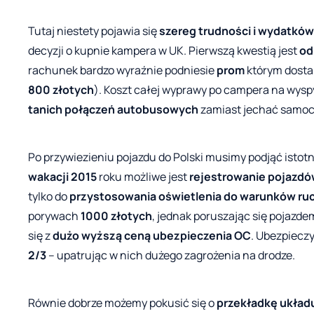
Tutaj niestety pojawia się
szereg trudności i wydatków
decyzji o kupnie kampera w UK. Pierwszą kwestią jest
od
rachunek bardzo wyraźnie podniesie
prom
którym dostan
800 złotych
). Koszt całej wyprawy po campera na wys
tanich połączeń autobusowych
zamiast jechać samoc
Po przywiezieniu pojazdu do Polski musimy podjąć isto
wakacji 2015
roku możliwe jest
rejestrowanie pojazdów
tylko do
przystosowania oświetlenia do warunków r
porywach
1000 złotych
, jednak poruszając się pojazde
się z
dużo wyższą ceną ubezpieczenia OC
. Ubezpieczy
2/3
– upatrując w nich dużego zagrożenia na drodze.
Równie dobrze możemy pokusić się o
przekładkę układu