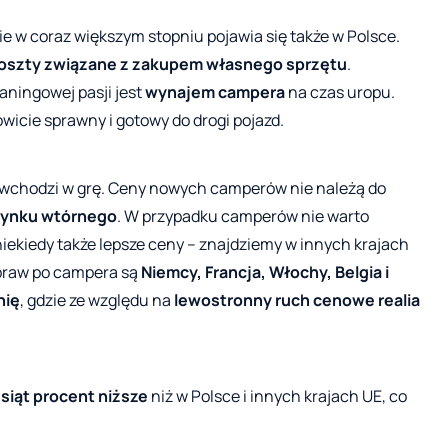
w coraz większym stopniu pojawia się także w Polsce.
oszty związane z zakupem własnego sprzętu
.
aningowej pasji jest
wynajem campera
na czas uropu.
icie sprawny i gotowy do drogi pojazd.
e wchodzi w grę. Ceny nowych camperów nie należą do
 rynku wtórnego
. W przypadku camperów nie warto
 niekiedy także lepsze ceny – znajdziemy w innych krajach
praw po campera są
Niemcy, Francja, Włochy, Belgia i
nię
, gdzie ze względu na
lewostronny ruch cenowe realia
esiąt procent niższe
niż w Polsce i innych krajach UE, co