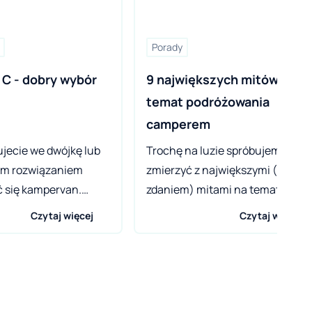
Porady
 C - dobry wybór 
9 największych mitów na 
temat podróżowania 
camperem
ujecie we dwójkę lub
Trochę na luzie spróbujemy się
rym rozwiązaniem
zmierzyć z największymi (naszy
 się kampervan.
zdaniem) mitami na temat
mają całe mnóstwo
podróżowania. Często nasze
Czytaj więcej
Czytaj więcej
 również cenę niższą
wyobrażenia na temat
nowymiarowi
caravaningu są poprzedzone
y. Kampervany są
pięknymi sloganami w stylu:
kie i zmieszczą się
„Wolność podróżowania” czy
skich uliczkach
„Jestem bohaterem, bo jeżdżę