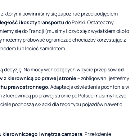
z którymi powinniśmy się zapoznać przed podjęciem
ległość i koszty transportu
do Polski. Ostateczny
iemy się do Francji (musimy liczyć się z wydatkiem około
py możemy próbować ograniczać chociażby korzystając z
hodem lub lecieć samolotem.
tną decyzję. Na mocy wchodzących w życie przepisów
od
 z kierownicą po prawej stronie
– zobligowani jesteśmy
uchu prawostronnego
. Adaptacja oświetlenia pochłonie w
m z kierownicą po prawej stronie po Polsce musimy liczyć
ciele podnoszą składki dla tego typu pojazdów nawet o
 kierowniczego i wnętrza campera
. Przełożenie