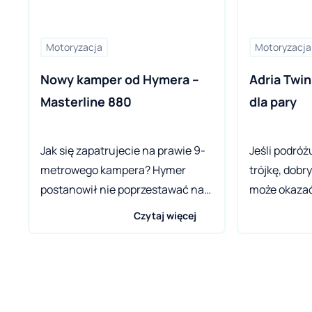
Motoryzacja
Motoryzacja
Nowy kamper od Hymera – 
Adria Twin
Masterline 880 
dla pary
Jak się zapatrujecie na prawie 9-
Jeśli podróż
metrowego kampera? Hymer
trójkę, dob
postanowił nie poprzestawać na
może okazać
modelach Master Line w
Pojazdy te 
Czytaj więcej
układach 780 i 790 i dodał do nich
zalet, w tym
nową propozycję: Hymer B Master
niż ich peł
Line 880. Imponująca długość
odpowiednic
8,89 metra i szerokość 2,35 metra
zwrotne, lek
opiera się po raz pierwszy na
nawet na wą