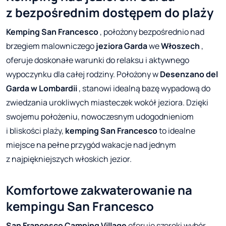
z bezpośrednim dostępem do plaży
Kemping San Francesco
, położony bezpośrednio nad
brzegiem malowniczego
jeziora Garda
we
Włoszech
,
oferuje doskonałe warunki do relaksu i aktywnego
wypoczynku dla całej rodziny. Położony w
Desenzano del
Garda
w Lombardii
, stanowi idealną bazę wypadową do
zwiedzania urokliwych miasteczek wokół jeziora. Dzięki
swojemu położeniu, nowoczesnym udogodnieniom
i bliskości plaży,
kemping San Francesco
to idealne
miejsce na pełne przygód wakacje nad jednym
z najpiękniejszych włoskich jezior.
Komfortowe zakwaterowanie na
kempingu San Francesco
San Francesco
Camping Village
oferuje szeroki wybór