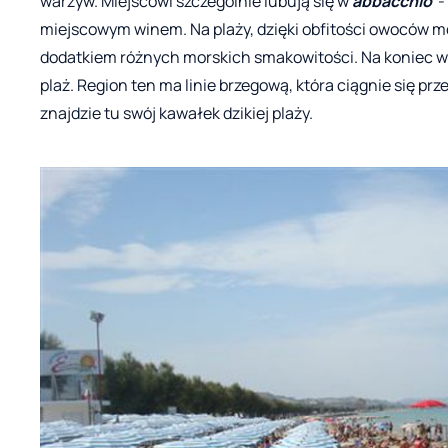
warzyw. Miejscowi szczególnie lubują się w
abbacchio
- 
miejscowym winem. Na plaży, dzięki obfitości owoców 
dodatkiem różnych morskich smakowitości. Na koniec wak
plaż. Region ten ma linie brzegową, która ciągnie się pr
znajdzie tu swój kawałek dzikiej plaży.