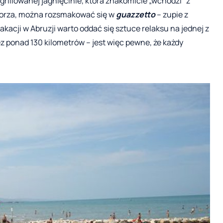
grillowanej jagnięcinie, która znakomicie „wchodzi” z
morza, można rozsmakować się w
guazzetto
– zupie z
acji w Abruzji warto oddać się sztuce relaksu na jednej z
zez ponad 130 kilometrów – jest więc pewne, że każdy