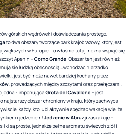
ników górskich wędrówek i doświadczania prostego,
aga
to dwa obszary tworzące park krajobrazowy, który jest
ajwiększych w Europie. To właśnie tutaj można wspiąć się
 szczyt Apenin –
Corno Grande
. Obszar ten jest również
ejmują się ludzką obecnością...wchodząc nierzadko
 wielki, jest być może nawet bardziej kochany przez
aków
, prowadzących między szczytami oraz przełęczami.
lko jedna - imponująca
Grota del Cavallone
– jest
 to najstarszy obszar chroniony w kraju, który zachwyca
ywiście, każdy, kto lubi aktywnie spędzać wakacje wie, że
zynkiem i jedzeniem!
Jedzenie w Abruzji
zaskakuje –
łki są proste, jednakże pełne aromatu świeżych ziół i