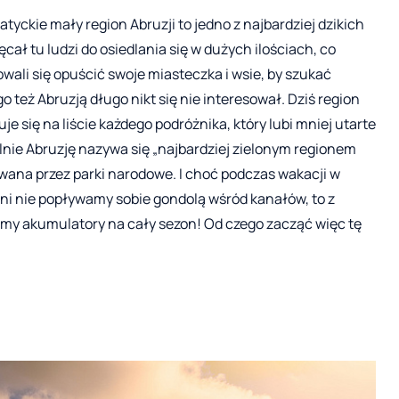
tyckie mały region Abruzji to jedno z najbardziej dzikich
ał tu ludzi do osiedlania się w dużych ilościach, co
dowali się opuścić swoje miasteczka i wsie, by szukać
 też Abruzją długo nikt się nie interesował. Dziś region
e się na liście każdego podróżnika, który lubi mniej utarte
alnie Abruzję nazywa się „najbardziej zielonym regionem
mowana przez parki narodowe. I choć podczas wakacji w
ani nie popływamy sobie gondolą wśród kanałów, to z
my akumulatory na cały sezon! Od czego zacząć więc tę