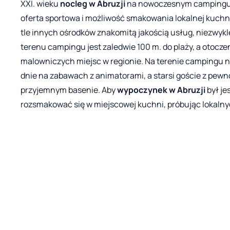
XXI. wieku
nocleg w Abruzji
na nowoczesnym campingu t
oferta sportowa i możliwość smakowania lokalnej kuchn
tle innych ośrodków znakomitą jakością usług, niezwyk
terenu campingu jest zaledwie 100 m. do plaży, a otoczen
malowniczych miejsc w regionie. Na terenie campingu ni
dnie na zabawach z animatorami, a starsi goście z pew
przyjemnym basenie. Aby
wypoczynek w Abruzji
był je
rozsmakować się w miejscowej kuchni, próbując lokalnych