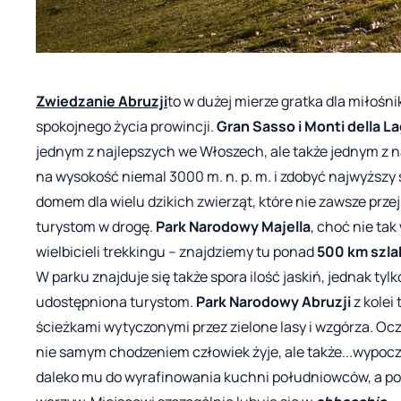
Zwiedzanie Abruzji
to w dużej mierze gratka dla miłoś
spokojnego życia prowincji.
Gran Sasso i Monti della L
jednym z najlepszych we Włoszech, ale także jednym z n
na wysokość niemal 3000 m. n. p. m. i zdobyć najwyższy
domem dla wielu dzikich zwierząt, które nie zawsze prz
turystom w drogę.
Park Narodowy Majella
, choć nie tak
wielbicieli trekkingu – znajdziemy tu ponad
500 km szl
W parku znajduje się także spora ilość jaskiń, jednak ty
udostępniona turystom.
Park Narodowy Abruzji
z kolei
ścieżkami wytyczonymi przez zielone lasy i wzgórza. Ocz
nie samym chodzeniem człowiek żyje, ale także...wypoc
daleko mu do wyrafinowania kuchni południowców, a posi