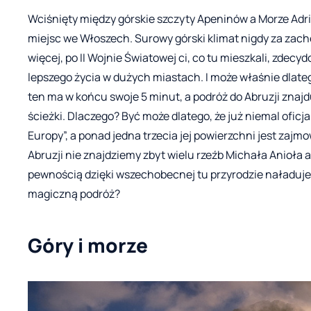
Wciśnięty między górskie szczyty Apeninów a Morze Adria
miejsc we Włoszech. Surowy górski klimat nigdy za zachęc
więcej, po II Wojnie Światowej ci, co tu mieszkali, zdecy
lepszego życia w dużych miastach. I może właśnie dlatego
ten ma w końcu swoje 5 minut, a podróż do Abruzji znajduj
ścieżki. Dlaczego? Być może dlatego, że już niemal oficj
Europy”, a ponad jedna trzecia jej powierzchni jest zaj
Abruzji nie znajdziemy zbyt wielu rzeźb Michała Anioła 
pewnością dzięki wszechobecnej tu przyrodzie naładuje
magiczną podróż?
Góry i morze