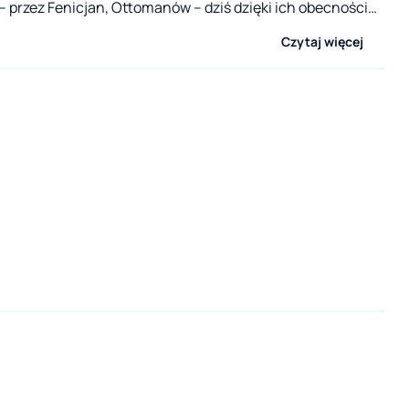
 – przez Fenicjan, Ottomanów – dziś dzięki ich obecności
i miasteczka pełne są śladów dziedzictwa tych dawnych
Czytaj więcej
aluzja to także region z charakterem – wieczorami na
 restauracjach rządzi tu ogniste flamenco, które jest
e obcasami tańczących w zapamiętaniu kobiet i
ażde wakacje w Andaluzji sprawiają, że na krótki moment
ię w świecie muzyki, otwartych górskich przestrzeni i
óry towarzyszy mieszkającym tu ludziom niemal na każdym
i więc wybierzemy się w podróż przez ten niesamowity
imy być gotowi na jedno – oczaruje on nas na zawsze!.