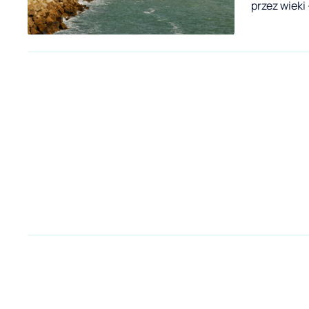
przez wieki
jej miasta 
kultur. And
ulicach i w
wystukiwan
mężczyzn. K
zanurzamy s
śpiewu, kt
kroku. Jeśl
region, mus