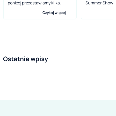
poniżej przedstawiamy kilka
Summer Show, o
wybranych wydarzeń, które
wiedziałem, że t
Czytaj więcej
odbędą się w Poznaniu w dniach
dziesiątkę. Z P
6-9 kwietnia 2017.
związany jestem 
Przyjeżdżam tam
w roku i wiem, że
centrum windsur
kitesurfingu, a
Ostatnie wpisy
skupisko ludzi, 
spędzają na ca
właśnie im dedy
targi.