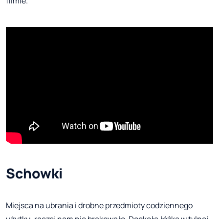
filmie.
Schowki
Miejsca na ubrania i drobne przedmioty codziennego
użytku, raczej nam nie brakowało. Dookoła łóżka w tylnej