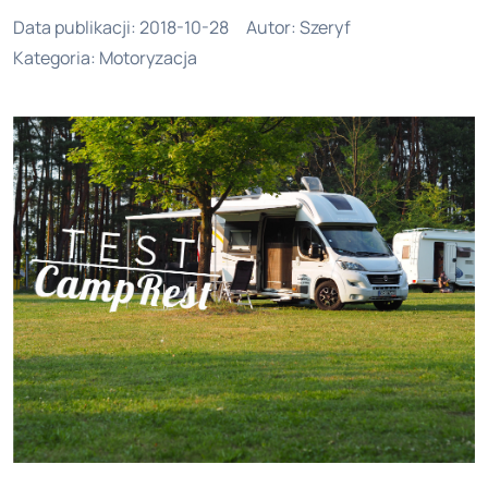
Data publikacji
:
2018-10-28
Autor
:
Szeryf
Kategoria
:
Motoryzacja