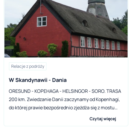
Relacje z podróży
W Skandynawii - Dania
ORESUND - KOPEHAGA - HELSINGOR - SORO. TRASA
200 km. Zwiedzanie Danii zaczynamy od Kopenhagi,
do której prawie bezpośrednio zjeżdża się z mostu
nad Oresund. Kopenhaga uzyskała prawa miejskie w
Czytaj więcej
połowie XIII wieku choć miasto istniało już 100 lat